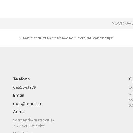
VOORRAAD
Geen producten toegevoegd aan de verlanglijst
Telefoon
O
0652363879
Do
af
Email
k
mail@maril.eu
9.
Adres
Wagendwarstraat 14
3581WL Utrecht