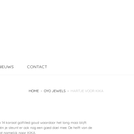
NIEUWS
CONTACT
HOME
»
OYO JEWELS
»
HARTJE VOOR KIKA
4 karaat golfilled goud waardoor het lang mooi blijft.
n je steunt er ook nog een goed doel mee. De helft van de
t namelijk naar KIKA.