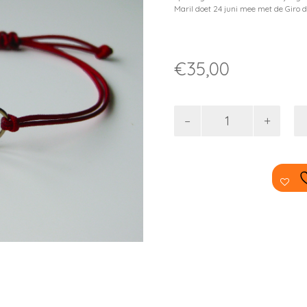
Maril doet 24 juni mee met de Giro d
€
35,00
Hartje
voor
KIKA
aantal