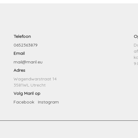
Telefoon
O
0652363879
Do
af
Email
k
mail@maril.eu
9.
Adres
Wagendwarstraat 14
3581WL Utrecht
Volg Maril op
Facebook
Instagram