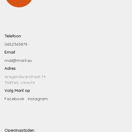
Telefoon
0652363879
Email
mail@maril.eu
Adres
Wagendwarstraat 14
3581WL Utrecht
Volg Maril op
Facebook
Instagram
Openingstijden