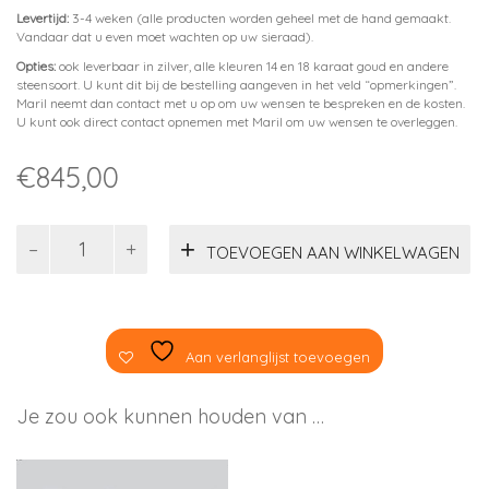
Levertijd:
3-4 weken (alle producten worden geheel met de hand gemaakt.
Vandaar dat u even moet wachten op uw sieraad).
Opties:
ook leverbaar in zilver, alle kleuren 14 en 18 karaat goud en andere
steensoort. U kunt dit bij de bestelling aangeven in het veld “opmerkingen”.
Maril neemt dan contact met u op om uw wensen te bespreken en de kosten.
U kunt ook direct contact opnemen met Maril om uw wensen te overleggen.
€
845,00
Rozekwarts
TOEVOEGEN AAN WINKELWAGEN
&
goud
aantal
Aan verlanglijst toevoegen
Je zou ook kunnen houden van …