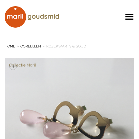
Toggle Menu
HOME
»
OORBELLEN
»
ROZEKWARTS & GOUD
+