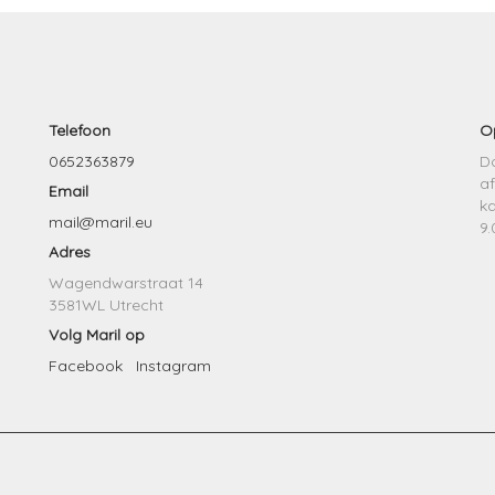
Telefoon
O
0652363879
Do
af
Email
k
mail@maril.eu
9.
Adres
Wagendwarstraat 14
3581WL Utrecht
Volg Maril op
Facebook
Instagram