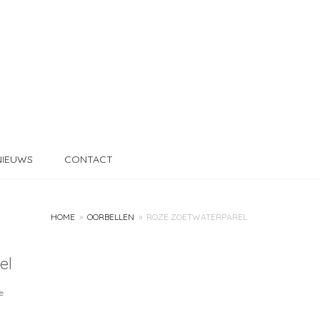
NIEUWS
CONTACT
HOME
»
OORBELLEN
»
ROZE ZOETWATERPAREL
el
e