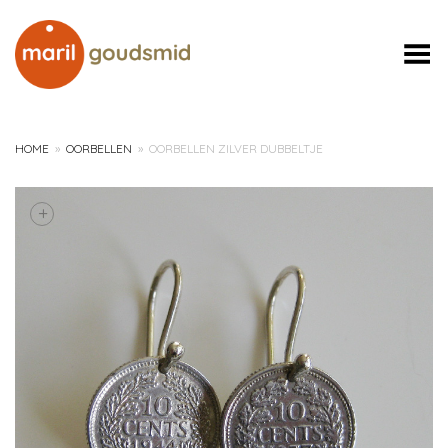
Toggle Menu
HOME
»
OORBELLEN
»
OORBELLEN ZILVER DUBBELTJE
+