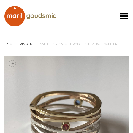
Toggle Menu
HOME
»
RINGEN
»
LAMELLENRING MET RODE EN BLAUWE SAFFIER
+