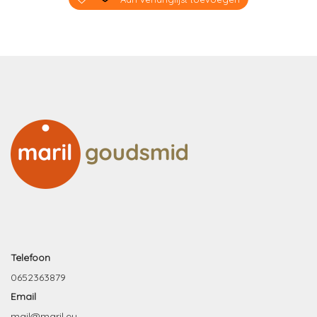
Telefoon
0652363879
Email
mail@maril.eu