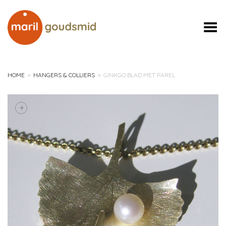
Toggle Menu
HOME
»
HANGERS & COLLIERS
»
GINKGO BLAD MET PAREL
+