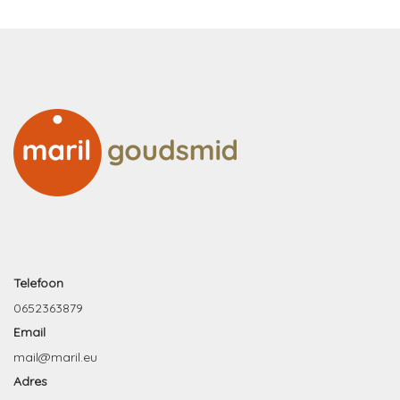
Telefoon
0652363879
Email
mail@maril.eu
Adres