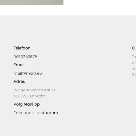
Telefoon
O
0652363879
Do
af
Email
k
mail@maril.eu
9.
Adres
Wagendwarstraat 14
3581WL Utrecht
Volg Maril op
Facebook
Instagram