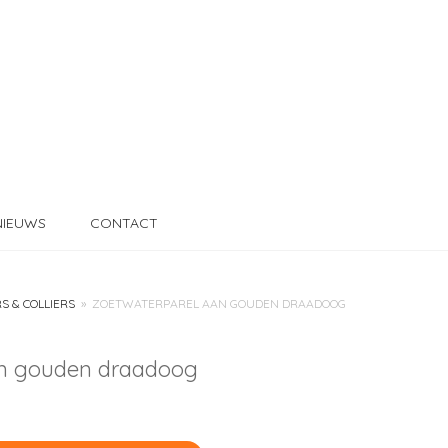
NIEUWS
CONTACT
S & COLLIERS
»
ZOETWATERPAREL AAN GOUDEN DRAADOOG
an gouden draadoog