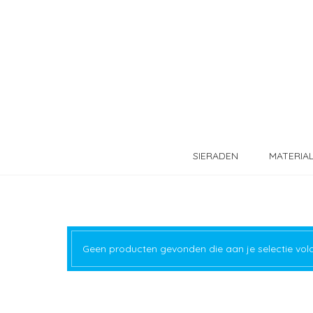
SIERADEN
MATERIA
Geen producten gevonden die aan je selectie vol