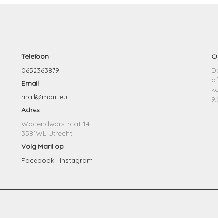
Telefoon
O
0652363879
Do
af
Email
k
mail@maril.eu
9.
Adres
Wagendwarstraat 14
3581WL Utrecht
Volg Maril op
Facebook
Instagram